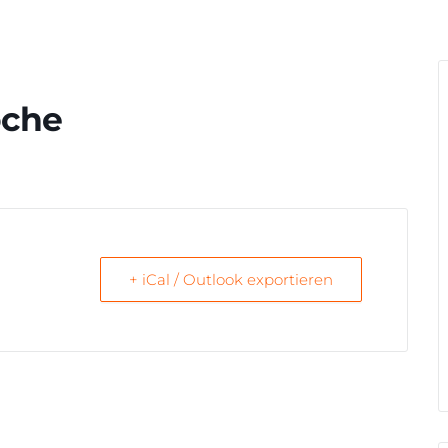
oche
+ iCal / Outlook exportieren