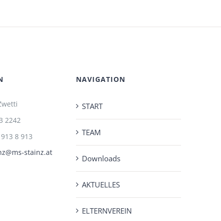
N
NAVIGATION
Zwetti
START
3 2242
TEAM
 913 8 913
nz@ms-stainz.at
Downloads
AKTUELLES
ELTERNVEREIN