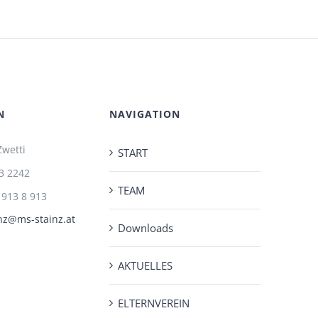
N
NAVIGATION
Zwetti
START
3 2242
TEAM
 913 8 913
nz@ms-stainz.at
Downloads
AKTUELLES
ELTERNVEREIN