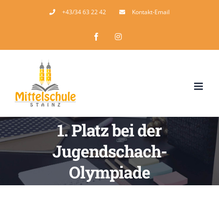
Zum
+43/34 63 22 42
Kontakt-Email
Inhalt
Facebook
Instagram
springen
1. Platz bei der
Jugendschach-
Olympiade