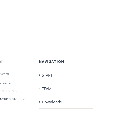
N
NAVIGATION
Zwetti
START
3 2242
TEAM
 913 8 913
nz@ms-stainz.at
Downloads