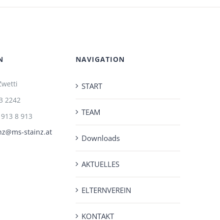
N
NAVIGATION
Zwetti
START
3 2242
TEAM
 913 8 913
nz@ms-stainz.at
Downloads
AKTUELLES
ELTERNVEREIN
KONTAKT