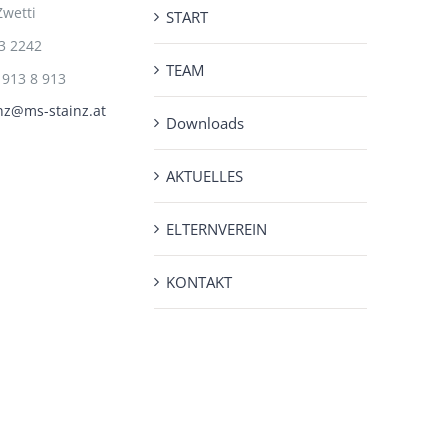
Zwetti
START
3 2242
TEAM
 913 8 913
nz@ms-stainz.at
Downloads
AKTUELLES
ELTERNVEREIN
KONTAKT