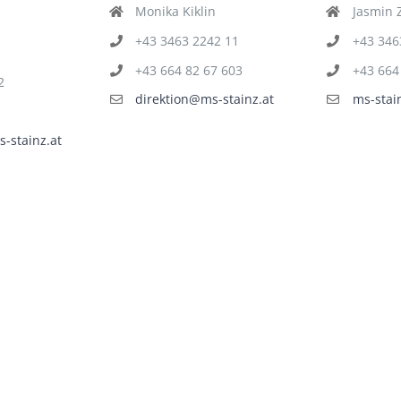
Monika Kiklin
Jasmin 
+43 3463 2242 11
+43 346
+43 664 82 67 603
+43 664
2
direktion@ms-stainz.at
ms-stai
-stainz.at