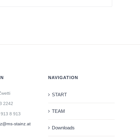
IN
NAVIGATION
wetti
START
3 2242
TEAM
 913 8 913
nz@ms-stainz.at
Downloads